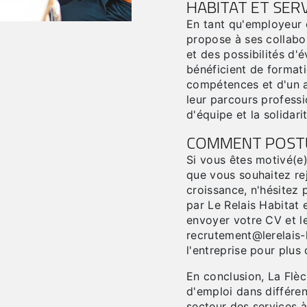
HABITAT ET SER
En tant qu'employeur 
propose à ses collabo
et des possibilités d'é
bénéficient de format
compétences et d'un 
leur parcours professio
d'équipe et la solidari
COMMENT POSTU
Si vous êtes motivé(e)
que vous souhaitez re
croissance, n'hésitez 
par Le Relais Habitat 
envoyer votre CV et le
recrutement@lerelais-h
l'entreprise pour plus
En conclusion, La Flè
d'emploi dans différen
secteur des services à