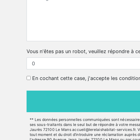
Vous n'êtes pas un robot, veuillez répondre à ce
En cochant cette case, j'accepte les conditio
** Les données personnelles communiquées sont nécessaires au
ses sous-traitants dans le seul but de répondre à votre mes
Jaurès 72100 Le Mans accueil@lerelaishabitat-services.fr. Vous
tout moment et du droit d’introduire une réclamation auprès d
l'adresse 90 Avenue Jean Jaurès 72100 Le Mans ou par courrie