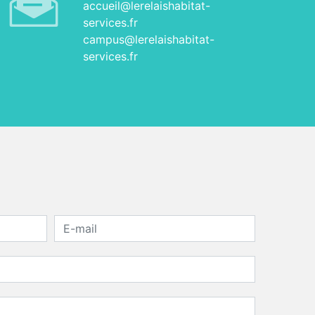
accueil@lerelaishabitat-
services.fr
campus@lerelaishabitat-
services.fr