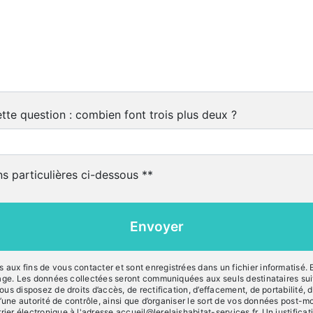
tte question : combien font trois plus deux ?
ns particulières ci-dessous **
Envoyer
x fins de vous contacter et sont enregistrées dans un fichier informatisé. E
sage. Les données collectées seront communiquées aux seuls destinataires su
 disposez de droits d’accès, de rectification, d’effacement, de portabilité, de
’une autorité de contrôle, ainsi que d’organiser le sort de vos données post-
r électronique à l'adresse accueil@lerelaishabitat-services.fr. Un justifica