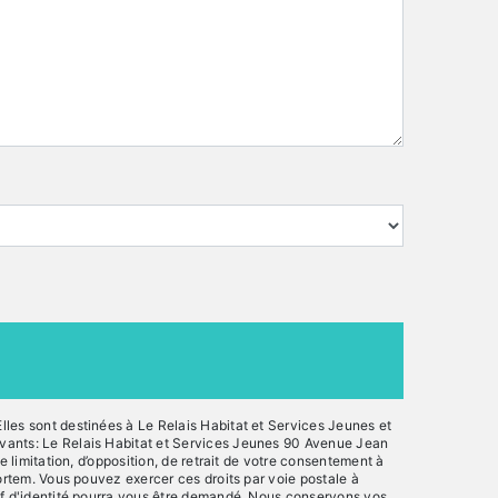
lles sont destinées à Le Relais Habitat et Services Jeunes et
ivants: Le Relais Habitat et Services Jeunes 90 Avenue Jean
 limitation, d’opposition, de retrait de votre consentement à
mortem. Vous pouvez exercer ces droits par voie postale à
tif d'identité pourra vous être demandé. Nous conservons vos