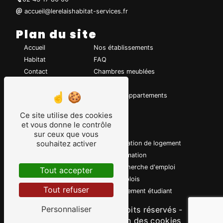
accueil@lerelaishabitat-services.fr
Plan du site
Accueil
Nos établissements
Habitat
FAQ
Contact
Chambres meublées
Emploi
Studios
Notre association
Nouveaux appartements
Appartements
Ce site utilise des cookies
et vous donne le contrôle
Nos prestations
sur ceux que vous
souhaitez activer
Logement apprentis
Location de logement
Insertion professionnelle
Formation
Retour à l'emploi
Recherche d'emploi
Tout accepter
Fjt
Emplois
Tout refuser
Foyers jeunes travailleurs
Logement étudiant
Personnaliser
©
Vistalid
- 2026 - Tous droits réservés -
Mentions légales
-
Gestion des cookies