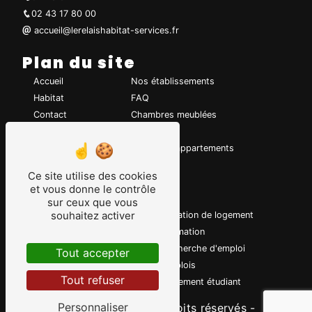
02 43 17 80 00
accueil@lerelaishabitat-services.fr
Plan du site
Accueil
Nos établissements
Habitat
FAQ
Contact
Chambres meublées
Emploi
Studios
Notre association
Nouveaux appartements
Appartements
Ce site utilise des cookies
et vous donne le contrôle
Nos prestations
sur ceux que vous
souhaitez activer
Logement apprentis
Location de logement
Insertion professionnelle
Formation
Retour à l'emploi
Recherche d'emploi
Tout accepter
Fjt
Emplois
Tout refuser
Foyers jeunes travailleurs
Logement étudiant
Personnaliser
©
Vistalid
- 2026 - Tous droits réservés -